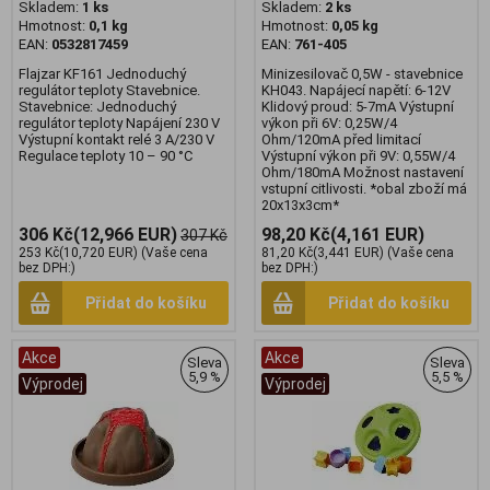
Skladem:
1 ks
Skladem:
2 ks
Hmotnost:
0,1 kg
Hmotnost:
0,05 kg
EAN:
0532817459
EAN:
761-405
Flajzar KF161 Jednoduchý
Minizesilovač 0,5W - stavebnice
regulátor teploty Stavebnice.
KH043. Napájecí napětí: 6-12V
Stavebnice: Jednoduchý
Klidový proud: 5-7mA Výstupní
regulátor teploty Napájení 230 V
výkon při 6V: 0,25W/4
Výstupní kontakt relé 3 A/230 V
Ohm/120mA před limitací
Regulace teploty 10 – 90 °C
Výstupní výkon při 9V: 0,55W/4
Ohm/180mA Možnost nastavení
vstupní citlivosti. *obal zboží má
20x13x3cm*
306 Kč
(12,966 EUR)
98,20 Kč
(4,161 EUR)
307 Kč
253 Kč
(10,720 EUR)
(Vaše cena
81,20 Kč
(3,441 EUR)
(Vaše cena
bez DPH:)
bez DPH:)
Přidat do košíku
Přidat do košíku
Akce
Akce
Sleva
Sleva
5,9 %
5,5 %
Výprodej
Výprodej