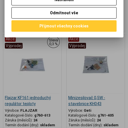
682,60 Kč
(28,924 EUR)
286 Kč
(12,119 EUR)
803 Kč
292,60 Kč
564,20 Kč
(23,907 EUR)
(Vaše cena
236,40 Kč
(10,017 EUR)
(Vaše cena
Odmítnout vše
bez DPH:)
bez DPH:)
Přidat do košíku
Přidat do košíku
Přijmout všechny cookies
Akce
Akce
Sleva
0,3 %
Výprodej
Výprodej
Flajzar KF161 jednoduchý
Minizesilovač 0,5W -
regulátor teploty
stavebnice KH043
Výrobce:
FLAJZAR
Výrobce:
Geti
Katalogové číslo:
g760-613
Katalogové číslo:
g761-405
Záruka (měsíců):
24
Záruka (měsíců):
24
Termín dodání (dny):
skladem
Termín dodání (dny):
skladem