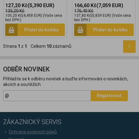
127,20 Kč
(5,390 EUR)
166,60 Kč
(7,059 EUR)
135,20 Kč
176,40 Kč
105,20 Kč
(4,458 EUR)
(Vaše cena
137,80 Kč
(5,839 EUR)
(Vaše cena
bez DPH:)
bez DPH:)
Přidat do košíku
Přidat do košíku
Strana
1
z
1
Celkem
10
záznamů
1
ODBĚR NOVINEK
Přihlašte se k odběru novinek a buďte informováni o novinkách,
akcích a soutěžích.
Registrovat
ZÁKAZNICKÝ SERVIS
Ochrana osobních údajů