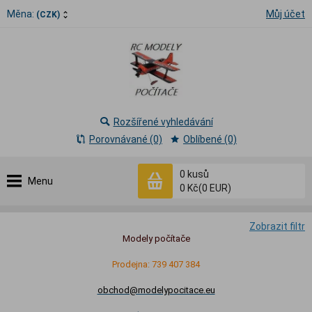
Měna:
Můj účet
(CZK)
Rozšířené vyhledávání
Porovnávané (0)
Oblíbené (0)
0
kusů
Menu
0 Kč
(0 EUR)
Zobrazit filtr
Modely počítače
Prodejna: 739 407 384
obchod@modelypocitace.eu