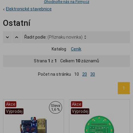
Ohodnoťte nás na Firmy.cz
Elektronické stavebnice
Ostatní
Řadit podle:
(Příznaku novinka)
Katalog
Ceník
Strana
1
z
1
Celkem
10
záznamů
Počet na stránku
10
20
30
1
Akce
Akce
Sleva
1,6 %
Výprodej
Výprodej