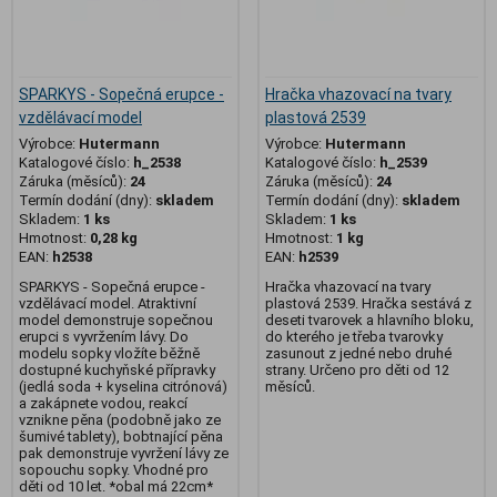
SPARKYS - Sopečná erupce -
Hračka vhazovací na tvary
vzdělávací model
plastová 2539
Výrobce:
Hutermann
Výrobce:
Hutermann
Katalogové číslo:
h_2538
Katalogové číslo:
h_2539
Záruka (měsíců):
24
Záruka (měsíců):
24
Termín dodání (dny):
skladem
Termín dodání (dny):
skladem
Skladem:
1 ks
Skladem:
1 ks
Hmotnost:
0,28 kg
Hmotnost:
1 kg
EAN:
h2538
EAN:
h2539
SPARKYS - Sopečná erupce -
Hračka vhazovací na tvary
vzdělávací model. Atraktivní
plastová 2539. Hračka sestává z
model demonstruje sopečnou
deseti tvarovek a hlavního bloku,
erupci s vyvržením lávy. Do
do kterého je třeba tvarovky
modelu sopky vložíte běžně
zasunout z jedné nebo druhé
dostupné kuchyňské přípravky
strany. Určeno pro děti od 12
(jedlá soda + kyselina citrónová)
měsíců.
a zakápnete vodou, reakcí
vznikne pěna (podobně jako ze
šumivé tablety), bobtnající pěna
pak demonstruje vyvržení lávy ze
sopouchu sopky. Vhodné pro
děti od 10 let. *obal má 22cm*