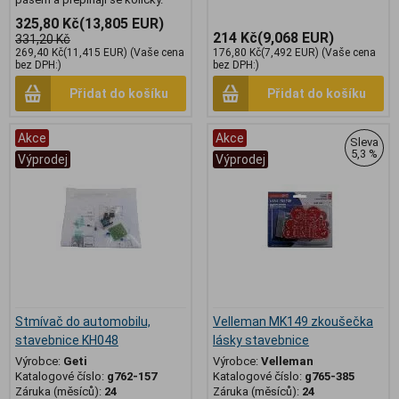
325,80 Kč
(13,805 EUR)
214 Kč
(9,068 EUR)
331,20 Kč
269,40 Kč
(11,415 EUR)
(Vaše cena
176,80 Kč
(7,492 EUR)
(Vaše cena
bez DPH:)
bez DPH:)
Přidat do košíku
Přidat do košíku
Akce
Akce
Sleva
5,3 %
Výprodej
Výprodej
Stmívač do automobilu,
Velleman MK149 zkoušečka
stavebnice KH048
lásky stavebnice
Výrobce:
Geti
Výrobce:
Velleman
Katalogové číslo:
g762-157
Katalogové číslo:
g765-385
Záruka (měsíců):
24
Záruka (měsíců):
24