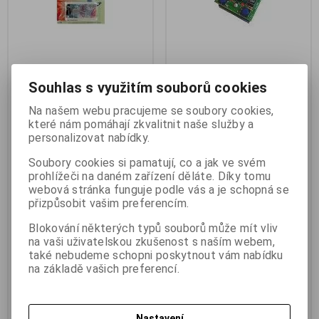
Souhlas s využitím souborů cookies
Velleman MK170 animovaná
Velleman MK112 hra na
hvězda s LED stavebnice
cvičení paměti stavebnice
Na našem webu pracujeme se soubory cookies,
Výrobce:
Velleman
Výrobce:
Velleman
které nám pomáhají zkvalitnit naše služby a
Katalogové číslo:
g766-410
Katalogové číslo:
g760-454
personalizovat nabídky.
Záruka (měsíců):
24
Záruka (měsíců):
24
Termín dodání (dny):
skladem
Termín dodání (dny):
skladem
Soubory cookies si pamatují, co a jak ve svém
Skladem:
3 ks
Skladem:
1 ks
prohlížeči na daném zařízení děláte. Díky tomu
Hmotnost:
0,12 kg
Hmotnost:
0,1 kg
webová stránka funguje podle vás a je schopná se
EAN:
5410329342555
EAN:
5410329001124
přizpůsobit vašim preferencím.
Velleman MK170 animovaná
Velleman MK112 Hra na cvičení
hvězda s LED stavebnice. MK170
paměti stavebnice. Hra na cvičení
Blokování některých typů souborů může mít vliv
- Animovaná hvězda s LED 60
paměti 4 LED, 4 knoflíky,
na vaši uživatelskou zkušenost s naším webem,
LED 24 různých programů.
obtížnost nastavitelná ve čtyrech
Ovládání jedním tlačítkem
úrovních. Diody jsou
také nebudeme schopni poskytnout vám nabídku
Napájení: 9..12Vdc. Odběr
rozsvěcované generátorem
na základě vašich preferencí.
proudu: 20mA. *obal má
náhodného výběru a úkolem
17x16x4cm*
hráče je zopakovat toto pořadí
pomocí tlačítek napájení: 3 x 1,5V
AA bat. (není v príslušenství)
Nastavení