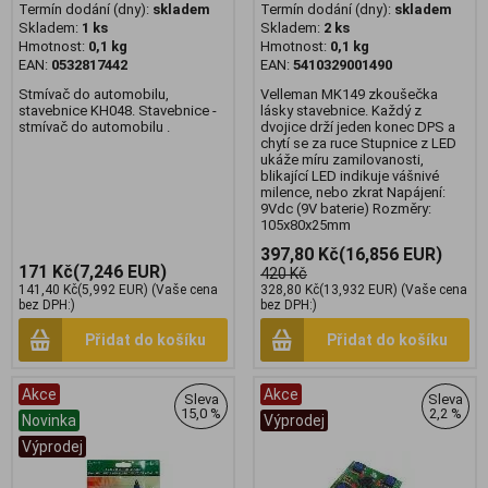
Termín dodání (dny):
skladem
Termín dodání (dny):
skladem
Skladem:
1 ks
Skladem:
2 ks
Hmotnost:
0,1 kg
Hmotnost:
0,1 kg
EAN:
0532817442
EAN:
5410329001490
Stmívač do automobilu,
Velleman MK149 zkoušečka
stavebnice KH048. Stavebnice -
lásky stavebnice. Každý z
stmívač do automobilu .
dvojice drží jeden konec DPS a
chytí se za ruce Stupnice z LED
ukáže míru zamilovanosti,
blikající LED indikuje vášnivé
milence, nebo zkrat Napájení:
9Vdc (9V baterie) Rozměry:
105x80x25mm
397,80 Kč
(16,856 EUR)
171 Kč
(7,246 EUR)
420 Kč
141,40 Kč
(5,992 EUR)
(Vaše cena
328,80 Kč
(13,932 EUR)
(Vaše cena
bez DPH:)
bez DPH:)
Přidat do košíku
Přidat do košíku
Akce
Akce
Sleva
Sleva
15,0 %
2,2 %
Novinka
Výprodej
Výprodej