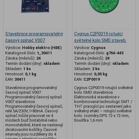
Stavebnice programovatelný
Cygnus C2P0019 rotující
časový spínač V007
světelné kolo SMD staveb.
Výrobce:
Hobby elektro (HBE)
Výrobce:
Cygnus
Katalogové číslo:
t_30411
Katalogové číslo:
g766-443
Záruka (měsíců):
24
Záruka (měsíců):
24
Termín dodání (dny):
skladem
Termín dodání (dny):
skladem
Skladem:
1 ks
Skladem:
2 ks
Hmotnost:
0,1 kg
Hmotnost:
0,05 kg
EAN:
30411
EAN:
C2P0019
Stavebnice programovatelný
Cygnus C2P0019 rotující světelné
časový spínač V007.
kolo SMD stavebnice.
Programovatelný časový spínač
Elektronická stavebnice v
V007 stavebnice.
kombinované technologii SMT /
Programovatelný časový spínač,
THT pracující po sestavení jako
relé 5A/230V, I=80mA. Časový
světelný efekt – rotující světelné
spínač může pracovat ve 4
kolo. rozměry DPS 72 x 72 mm,
módech buď bistabilně nebo
tloušťka 1,6 mm
monostabilně, které se nastavují
zkratovacími kolíčky. Časové
intervaly jsou rozděleny do 4
pásem a přepínají se kolíčky.