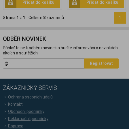
Přidat do košíku
Přidat do košíku
Strana
1
z
1
Celkem
8
záznamů
1
ODBĚR NOVINEK
Přihlašte se k odběru novinek a buďte informováni o novinkách,
akcích a soutěžích.
Registrovat
ZÁKAZNICKÝ SERVIS
Ochrana osobních údajů
Kontakt
Obchodní podmínky
Reklamační podmínky
Doprava