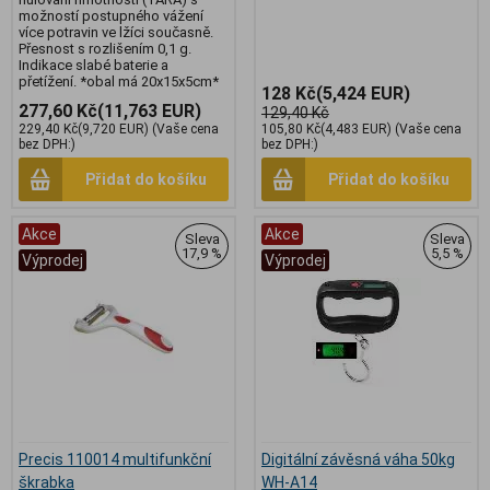
možností postupného vážení
více potravin ve lžíci současně.
Přesnost s rozlišením 0,1 g.
Indikace slabé baterie a
přetížení. *obal má 20x15x5cm*
128 Kč
(5,424 EUR)
277,60 Kč
(11,763 EUR)
129,40 Kč
229,40 Kč
(9,720 EUR)
(Vaše cena
105,80 Kč
(4,483 EUR)
(Vaše cena
bez DPH:)
bez DPH:)
Přidat do košíku
Přidat do košíku
Akce
Akce
Sleva
Sleva
17,9 %
5,5 %
Výprodej
Výprodej
Precis 110014 multifunkční
Digitální závěsná váha 50kg
škrabka
WH-A14