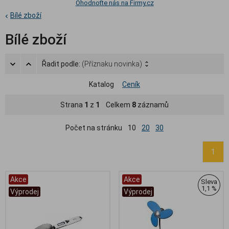
Ohodnoťte nás na Firmy.cz
Bílé zboží
Bílé zboží
Řadit podle:
(Příznaku novinka)
Katalog
Ceník
Strana
1
z
1
Celkem
8
záznamů
Počet na stránku
10
20
30
1
Akce
Akce
Sleva
1,1 %
Výprodej
Výprodej