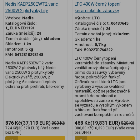
Nedis KAEP250EWT2 varic
LTC 400W černý topení
2500W 2 plotynky bílý
keramické do zásuvky
Výrobce:
Nedis
Výrobce:
LTC
Katalogové číslo:
Katalogové číslo:
t_06437645
1_ELDNED1191
Záruka (měsíců):
24
Záruka (měsíců):
24
Termín dodání (dny):
skladem
Termín dodání (dny):
skladem
Skladem:
1 ks
Skladem:
1 ks
Hmotnost:
0,7 kg
Hmotnost:
5 kg
EAN:
5902270764222
EAN:
5412810293148
LTC 400W černý topení
Nedis KAEP250EWT2 varic
keramické do zásuvky. Miniaturní
2500W 2 plotynky bílý. Nedis
ventilátorový ohřívač připojený
varic 2500W 2 plotynky bílý.
přímo do zásuvky, vybavený
Elektrický vařič, 2500W, 2
řadou pokročilých funkcí.
plotýnky, 6 nastavení teploty,
Ohřívače ventilátorů LTC jsou
ochrana proti přehřátí, bílo-černý.
vyrobeny z vysoce kvalitních
materiálů, což se jednoznačně
promítá do odolnosti a
spolehlivosti zařízení. Výrobek
se vyznačuje vysokým výkonem
a širokou funkčností při
zachování kompaktních rozměrů.
876 Kč
(37,119 EUR)
468 Kč
(19,831 EUR)
880 Kč
520 Kč
724 Kč
(30,678 EUR)
(Vaše cena
386,80 Kč
(16,390 EUR)
(Vaše cena
bez DPH:)
bez DPH:)