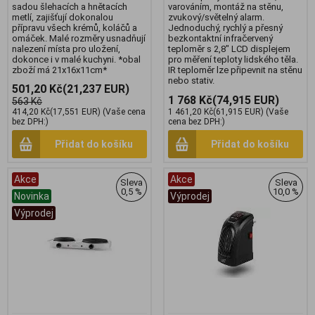
sadou šlehacích a hnětacích
varováním, montáž na stěnu,
metlí, zajišťují dokonalou
zvukový/světelný alarm.
přípravu všech krémů, koláčů a
Jednoduchý, rychlý a přesný
omáček. Malé rozměry usnadňují
bezkontaktní infračervený
nalezení místa pro uložení,
teploměr s 2,8" LCD displejem
dokonce i v malé kuchyni. *obal
pro měření teploty lidského těla.
zboží má 21x16x11cm*
IR teploměr lze připevnit na stěnu
nebo stativ.
501,20 Kč
(21,237 EUR)
1 768 Kč
(74,915 EUR)
563 Kč
414,20 Kč
(17,551 EUR)
(Vaše cena
1 461,20 Kč
(61,915 EUR)
(Vaše
bez DPH:)
cena bez DPH:)
Přidat do košíku
Přidat do košíku
Akce
Akce
Sleva
Sleva
0,5 %
10,0 %
Novinka
Výprodej
Výprodej