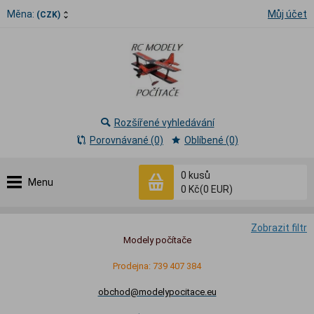
Měna:
Můj účet
(CZK)
Rozšířené vyhledávání
Porovnávané (0)
Oblíbené (0)
0
kusů
Menu
0 Kč
(0 EUR)
Zobrazit filtr
Modely počítače
Prodejna: 739 407 384
obchod@modelypocitace.eu