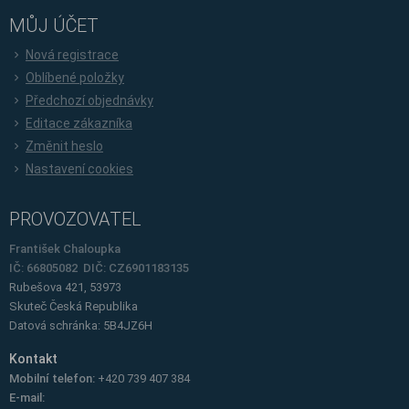
MŮJ ÚČET
Nová registrace
Oblíbené položky
Předchozí objednávky
Editace zákazníka
Změnit heslo
Nastavení cookies
PROVOZOVATEL
František Chaloupka
IČ: 66805082 DIČ: CZ6901183135
Rubešova 421, 53973
Skuteč
Česká Republika
Datová schránka: 5B4JZ6H
Kontakt
Mobilní telefon:
+420 739 407 384
E-mail: