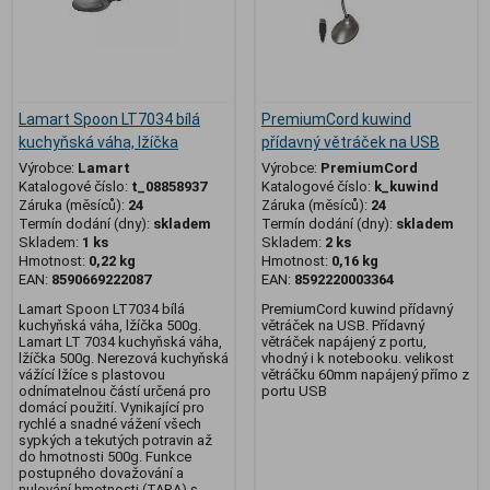
Lamart Spoon LT7034 bílá
PremiumCord kuwind
kuchyňská váha, lžíčka
přídavný větráček na USB
Výrobce:
Lamart
Výrobce:
PremiumCord
Katalogové číslo:
t_08858937
Katalogové číslo:
k_kuwind
Záruka (měsíců):
24
Záruka (měsíců):
24
Termín dodání (dny):
skladem
Termín dodání (dny):
skladem
Skladem:
1 ks
Skladem:
2 ks
Hmotnost:
0,22 kg
Hmotnost:
0,16 kg
EAN:
8590669222087
EAN:
8592220003364
Lamart Spoon LT7034 bílá
PremiumCord kuwind přídavný
kuchyňská váha, lžíčka 500g.
větráček na USB. Přídavný
Lamart LT 7034 kuchyňská váha,
větráček napájený z portu,
lžíčka 500g. Nerezová kuchyňská
vhodný i k notebooku. velikost
vážící lžíce s plastovou
větráčku 60mm napájený přímo z
odnímatelnou částí určená pro
portu USB
domácí použití. Vynikající pro
rychlé a snadné vážení všech
sypkých a tekutých potravin až
do hmotnosti 500g. Funkce
postupného dovažování a
nulování hmotnosti (TARA) s